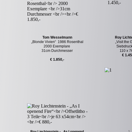
Tom Wesselmann
Roy Licht
„Blonde Vivien“ 1986 Rosenthal
„Visit the
2000 Exemplare
Siebdruc
31cm Durchmesser
110 x 7
€ 1.45
€ 1.850,-
Roy Liechtenstein - „As I openend
1