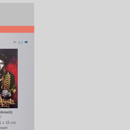
1
2
nkowitz
i“
21 x 15 cm
niert