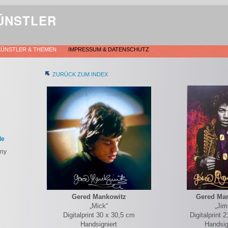
ÜNSTLER
KÜNSTLER & THEMEN
IMPRESSUM & DATENSCHUTZ
ZURÜCK ZUM INDEX
de
rny
Gered Mankowitz
Gered Ma
„Mick“
„Jim
Digitalprint 30 x 30,5 cm
Digitalprint 
Handsigniert
Handsig