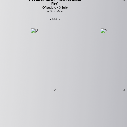
Fire“
Offsetlitho - 3 Teile
je 63 x54cm
€ 880,-
2
3