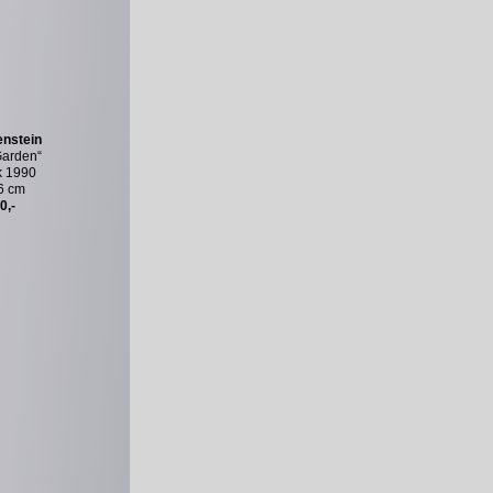
enstein
 Garden“
k 1990
6 cm
0,-