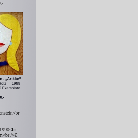
,-
- „Artkite“
olz 1989
 Exemplare
0,-