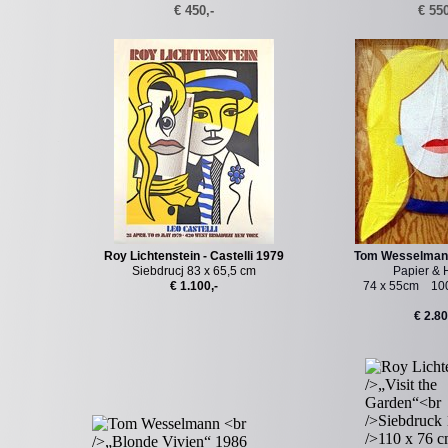
€ 450,-
€ 550
Roy Lichtenstein - Castelli 1979
Tom Wesselmann 
Siebdrucj 83 x 65,5 cm
Papier & H
€ 1.100,-
74 x 55cm 100
€ 2.80