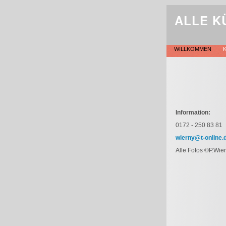
ALLE K
WILLKOMMEN
Information:
0172 - 250 83 81
wierny@t-online.
Alle Fotos ©P.Wie